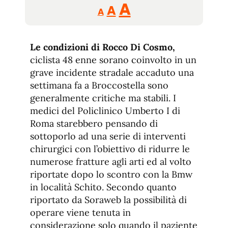
Reducir
Aumentar
Restablecer
A
A
A
tamaño
tamaño
tamaño
de
de
fuente.
Le condizioni di Rocco Di Cosmo,
de
fuente
ciclista 48 enne sorano coinvolto in un
fuente.
grave incidente stradale accaduto una
settimana fa a Broccostella sono
generalmente critiche ma stabili. I
medici del Policlinico Umberto I di
Roma starebbero pensando di
sottoporlo ad una serie di interventi
chirurgici con l’obiettivo di ridurre le
numerose fratture agli arti ed al volto
riportate dopo lo scontro con la Bmw
in località Schito. Secondo quanto
riportato da Soraweb la possibilità di
operare viene tenuta in
considerazione solo quando il paziente