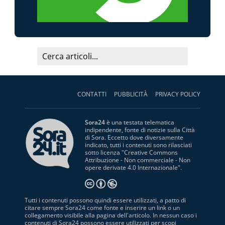
CONTATTI
PUBBLICITÀ
PRIVACY POLICY
Sora24
è una testata telematica
indipendente, fonte di notizie sulla Città
di Sora. Eccetto dove diversamente
indicato, tutti i contenuti sono rilasciati
sotto licenza "
Creative Commons
Attribuzione - Non commerciale - Non
opere derivate 4.0 Internazionale
".
Tutti i contenuti possono quindi essere utilizzati, a patto di
citare sempre Sora24 come fonte e inserire un link o un
collegamento visibile alla pagina dell'articolo. In nessun caso i
contenuti di Sora24 possono essere utilizzati per scopi