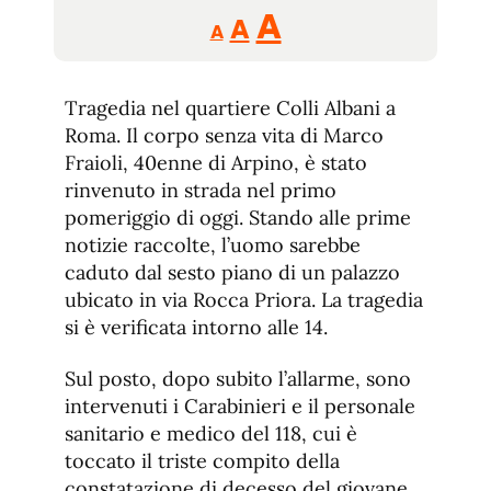
Reducir
Aumentar
Restablecer
A
A
A
tamaño
tamaño
tamaño
de
de
fuente.
Tragedia nel quartiere Colli Albani a
de
fuente
Roma. Il corpo senza vita di Marco
fuente.
Fraioli, 40enne di Arpino, è stato
rinvenuto in strada nel primo
pomeriggio di oggi. Stando alle prime
notizie raccolte, l’uomo sarebbe
caduto dal sesto piano di un palazzo
ubicato in via Rocca Priora. La tragedia
si è verificata intorno alle 14.
Sul posto, dopo subito l’allarme, sono
intervenuti i Carabinieri e il personale
sanitario e medico del 118, cui è
toccato il triste compito della
constatazione di decesso del giovane