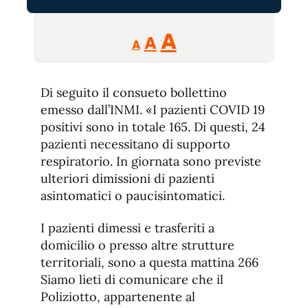
Reducir
Aumentar
Restablecer
A
A
A
tamaño
tamaño
tamaño
de
de
fuente.
Di seguito il consueto bollettino
de
fuente
emesso dall’INMI. «I pazienti COVID 19
fuente.
positivi sono in totale 165. Di questi, 24
pazienti necessitano di supporto
respiratorio. In giornata sono previste
ulteriori dimissioni di pazienti
asintomatici o paucisintomatici.
I pazienti dimessi e trasferiti a
domicilio o presso altre strutture
territoriali, sono a questa mattina 266
Siamo lieti di comunicare che il
Poliziotto, appartenente al