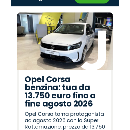
‹
›
Promo
Promo
Promo
Promo
Promo
Promo
Promo
Promo
Promo
Promo
Promo
Promo
Promo
Promo
Promo
Jaecoo
Citroën
Hyundai
Alfa
Opel
Peugeot
Omoda
Land
Mazda
Jeep
Seat
Abarth
Lancia
Cupra
Fiat
Romeo
Rover
Opel Corsa
benzina: tua da
13.750 euro fino a
fine agosto 2026
Opel Corsa torna protagonista
ad agosto 2026 con la Super
Rottamazione: prezzo da 13.750