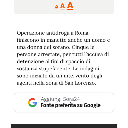
Reducir
Aumentar
Restablecer
A
A
A
tamaño
tamaño
tamaño
de
de
fuente.
de
fuente
Operazione antidroga a Roma,
fuente.
finiscono in manette anche un uomo e
una donna del sorano. Cinque le
persone arrestate, per tutti l’accusa di
detenzione ai fini di spaccio di
sostanza stupefacente. Le indagini
sono iniziate da un intervento degli
agenti nella zona di San Lorenzo.
Aggiungi Sora24
Fonte preferita su Google