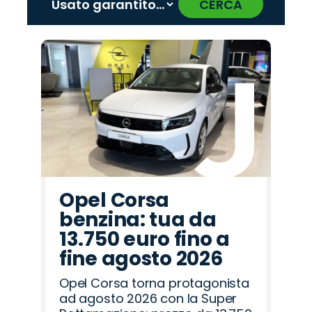
CERCA
‹
›
Promo
Promo
Promo
Promo
Promo
Promo
Promo
Promo
Promo
Promo
Promo
Promo
Promo
Promo
Promo
Citroën
Seat
Omoda
Lancia
Mazda
Fiat
Peugeot
Cupra
Alfa
Land
Jaecoo
Hyundai
Opel
Jeep
Abarth
Romeo
Rover
Opel Corsa
benzina: tua da
13.750 euro fino a
fine agosto 2026
Opel Corsa torna protagonista
ad agosto 2026 con la Super