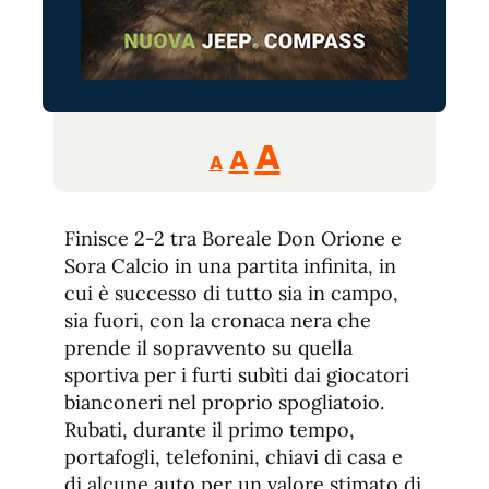
Reducir
Aumentar
Restablecer
A
A
A
tamaño
tamaño
tamaño
de
de
fuente.
Finisce 2-2 tra Boreale Don Orione e
de
fuente
Sora Calcio in una partita infinita, in
fuente.
cui è successo di tutto sia in campo,
sia fuori, con la cronaca nera che
prende il sopravvento su quella
sportiva per i furti subìti dai giocatori
bianconeri nel proprio spogliatoio.
Rubati, durante il primo tempo,
portafogli, telefonini, chiavi di casa e
di alcune auto per un valore stimato di