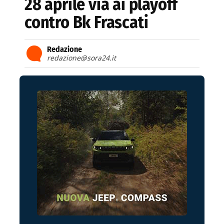
28 aprile via ai playoff
contro Bk Frascati
Redazione
redazione@sora24.it