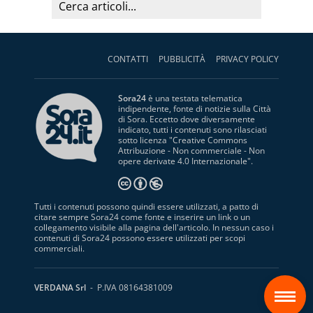
CONTATTI
PUBBLICITÀ
PRIVACY POLICY
Sora24
è una testata telematica
indipendente, fonte di notizie sulla Città
di Sora. Eccetto dove diversamente
indicato, tutti i contenuti sono rilasciati
sotto licenza "
Creative Commons
Attribuzione - Non commerciale - Non
opere derivate 4.0 Internazionale
".
Tutti i contenuti possono quindi essere utilizzati, a patto di
citare sempre Sora24 come fonte e inserire un link o un
collegamento visibile alla pagina dell'articolo. In nessun caso i
contenuti di Sora24 possono essere utilizzati per scopi
commerciali.
S
VERDANA Srl
- P.IVA 08164381009