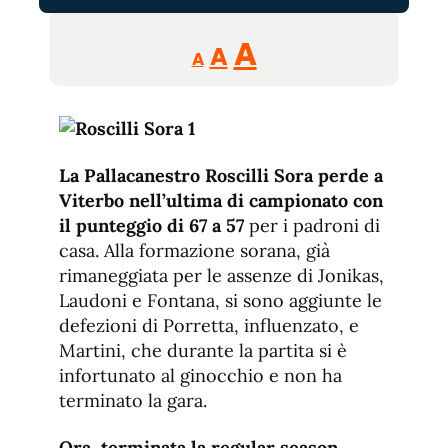
Reducir
Aumentar
Restablecer
A
A
A
tamaño
tamaño
tamaño
de
de
fuente.
de
fuente
fuente.
La Pallacanestro Roscilli Sora perde a
Viterbo nell’ultima di campionato con
il punteggio di 67 a 57
per i padroni di
casa. Alla formazione sorana, già
rimaneggiata per le assenze di Jonikas,
Laudoni e Fontana, si sono aggiunte le
defezioni di Porretta, influenzato, e
Martini, che durante la partita si è
infortunato al ginocchio e non ha
terminato la gara.
Ora, terminata la regular season