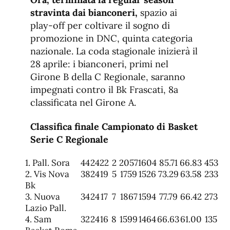
stravinta dai bianconeri,
spazio ai
play-off per coltivare il sogno di
promozione in DNC, quinta categoria
nazionale. La coda stagionale inizierà il
28 aprile: i bianconeri, primi nel
Girone B della C Regionale, saranno
impegnati contro il Bk Frascati, 8a
classificata nel Girone A.
Classifica finale Campionato di Basket
Serie C Regionale
1. Pall. Sora
44
24
22
2
2057
1604
85.71
66.83
453
2. Vis Nova
38
24
19
5
1759
1526
73.29
63.58
233
Bk
3. Nuova
34
24
17
7
1867
1594
77.79
66.42
273
Lazio Pall.
4. Sam
32
24
16
8
1599
1464
66.63
61.00
135