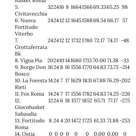
Basket Roma
5.
32
24
16
8
1664
1566
69.33
65.25
98
Civitavecchia
6. Nuova
24
24
12
12
1645
1588
68.54
66.17
57
Fortitudo
Viterbo
7.
24
24
12
12
1732
1780
72.17
74.17
-48
Grottaferrata
Bk
8. Vigna Pia
20
24
10
14
1680
1713
70.00
71.38
-33
9. Borgo Don
16
24
8
16
1556
1770
64.83
73.75
-214
Bosco
10. La Foresta
14
24
7
17
1629
1831
67.88
76.29
-202
Rieti
11. Fox Roma
14
24
7
17
1556
1782
64.83
74.25
-226
12.
12
24
6
18
1577
1852
65.71
77.17
-275
Giocobasket
Sabaudia
13. Fortitudo
8
24
4
20
1472
1725
61.33
71.88
-253
Roma
14. Ostia
0
0
0
0
0
0
0.00
0.00
0