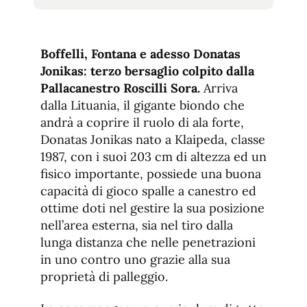
tamaño
tamaño
de
de
fuente.
de
fuente
Boffelli, Fontana e adesso Donatas
fuente.
Jonikas: terzo bersaglio colpito dalla
Pallacanestro Roscilli Sora.
Arriva
dalla Lituania, il gigante biondo che
andrà a coprire il ruolo di ala forte,
Donatas Jonikas nato a Klaipeda, classe
1987, con i suoi 203 cm di altezza ed un
fisico importante, possiede una buona
capacità di gioco spalle a canestro ed
ottime doti nel gestire la sua posizione
nell’area esterna, sia nel tiro dalla
lunga distanza che nelle penetrazioni
in uno contro uno grazie alla sua
proprietà di palleggio.