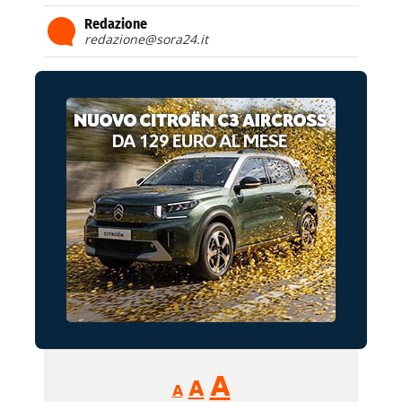
Redazione
redazione@sora24.it
Reducir
Aumentar
Restablecer
A
A
A
tamaño