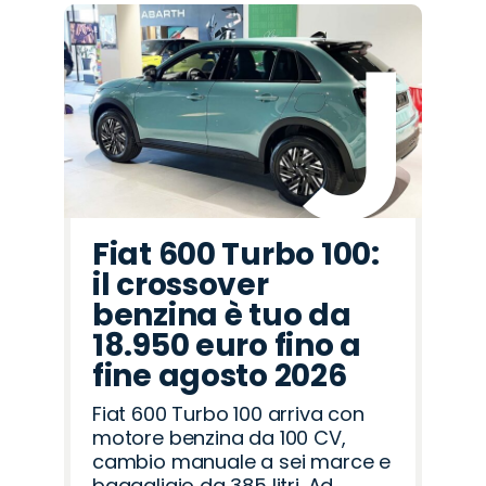
Promo
Promo
Promo
Promo
Promo
Promo
Promo
Promo
Promo
Promo
Promo
Promo
Promo
Promo
Promo
Jaecoo
Alfa
Mazda
Cupra
Opel
Abarth
Seat
Jeep
Fiat
Hyundai
Omoda
Lancia
Land
Peugeot
Citroën
Romeo
Rover
Fiat 600 Turbo 100:
il crossover
benzina è tuo da
18.950 euro fino a
fine agosto 2026
Fiat 600 Turbo 100 arriva con
motore benzina da 100 CV,
cambio manuale a sei marce e
bagagliaio da 385 litri. Ad