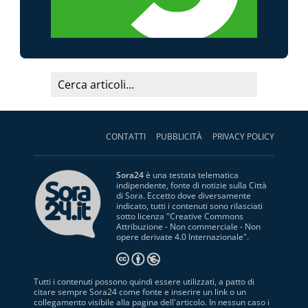
CONTATTI
PUBBLICITÀ
PRIVACY POLICY
Sora24
è una testata telematica
indipendente, fonte di notizie sulla Città
di Sora. Eccetto dove diversamente
indicato, tutti i contenuti sono rilasciati
sotto licenza "
Creative Commons
Attribuzione - Non commerciale - Non
opere derivate 4.0 Internazionale
".
Tutti i contenuti possono quindi essere utilizzati, a patto di
citare sempre Sora24 come fonte e inserire un link o un
collegamento visibile alla pagina dell'articolo. In nessun caso i