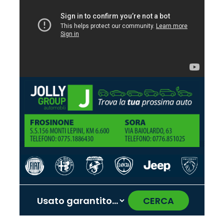
CERCA
‹
›