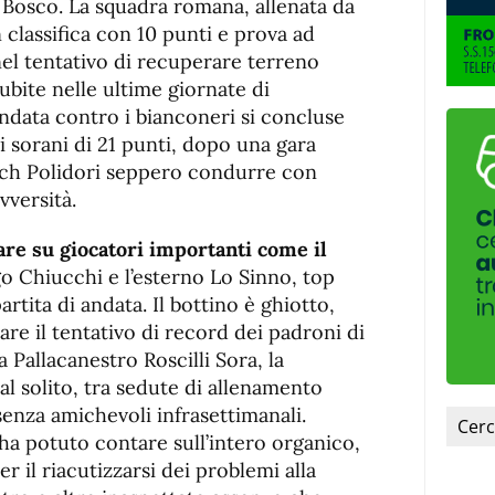
Bosco. La squadra romana, allenata da
 classifica con 10 punti e prova ad
 nel tentativo di recuperare terreno
ubite nelle ultime giornate di
andata contro i bianconeri si concluse
i sorani di 21 punti, dopo una gara
coach Polidori seppero condurre con
vversità.
are su giocatori importanti come il
ngo Chiucchi e l’esterno Lo Sinno, top
rtita di andata. Il bottino è ghiotto,
are il tentativo di record dei padroni di
 Pallacanestro Roscilli Sora, la
al solito, tra sedute di allenamento
enza amichevoli infrasettimanali.
ha potuto contare sull’intero organico,
r il riacutizzarsi dei problemi alla