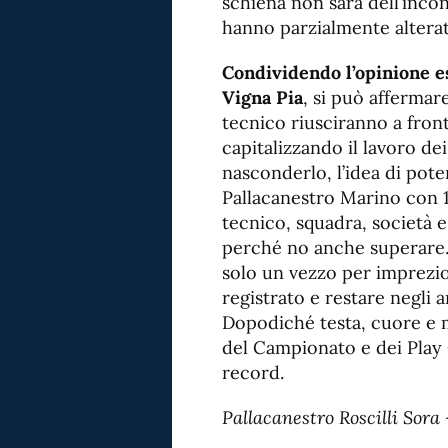
schiena non sarà dell’incon
hanno parzialmente alterat
Condividendo l’opinione e
Vigna Pia
, si può affermare
tecnico riusciranno a fron
capitalizzando il lavoro dei
nasconderlo, l’idea di pote
Pallacanestro Marino con 19
tecnico, squadra, società e
perché no anche superare.
solo un vezzo per imprezios
registrato e restare negli 
Dopodiché testa, cuore e m
del Campionato e dei Play 
record.
Pallacanestro Roscilli Sora