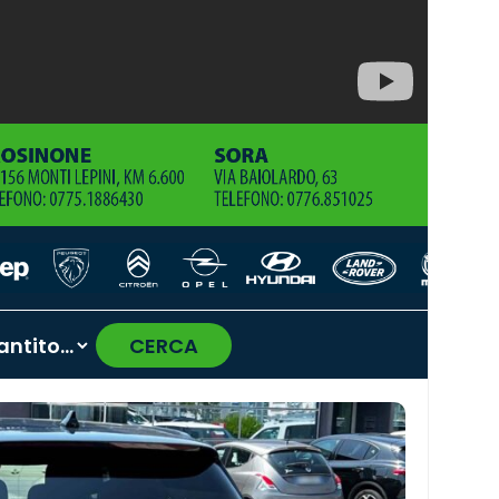
CERCA
›