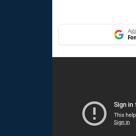
Agg
Fon