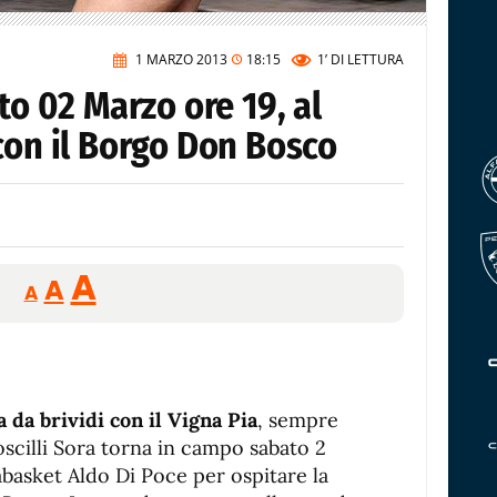
1 MARZO 2013
18:15
1’
DI LETTURA
to 02 Marzo ore 19, al
con il Borgo Don Bosco
Reducir
Aumentar
Restablecer
A
A
A
tamaño
tamaño
tamaño
de
de
fuente.
de
fuente
fuente.
 da brividi con il Vigna Pia
, sempre
oscilli Sora torna in campo sabato 2
abasket Aldo Di Poce per ospitare la