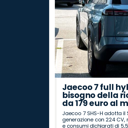
Rover
Romeo
Jaecoo 7 full hy
bisogno della ri
da 179 euro al 
Jaecoo 7 SHS-H adotta il 
generazione con 224 CV, m
e consumi dichiarati di 5,5