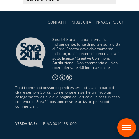
CONTATTI
PUBBLICITÀ
PRIVACY POLICY
Sora24
è una testata telematica
indipendente, fonte di notizie sulla Città
di Sora. Eccetto dove diversamente
indicato, tutti i contenuti sono rilasciati
sotto licenza "
Creative Commons
Attribuzione - Non commerciale - Non
opere derivate 4.0 Internazionale
".
Tutti i contenuti possono quindi essere utilizzati, a patto di
citare sempre Sora24 come fonte e inserire un link o un
collegamento visibile alla pagina dell'articolo. In nessun caso i
contenuti di Sora24 possono essere utilizzati per scopi
commerciali.
S
VERDANA Srl
- P.IVA 08164381009