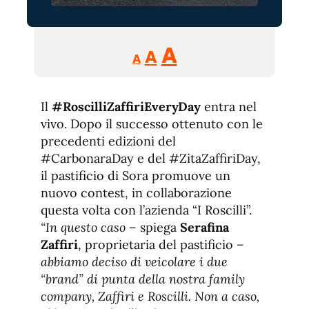
Reducir
Aumentar
Restablecer
A
A
A
tamaño
tamaño
tamaño
de
de
fuente.
Il
#RoscilliZaffiriEveryDay
de
entra nel
fuente
vivo. Dopo il successo ottenuto con le
fuente.
precedenti edizioni del
#CarbonaraDay e del #ZitaZaffiriDay,
il pastificio di Sora promuove un
nuovo contest, in collaborazione
questa volta con l’azienda “I Roscilli”.
“In questo caso
– spiega
Serafina
Zaffiri
, proprietaria del pastificio –
abbiamo deciso di veicolare i due
“brand” di punta della nostra family
company, Zaffiri e Roscilli. Non a caso,