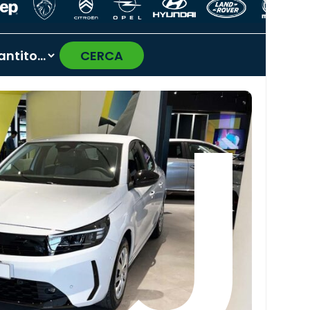
CERCA
›