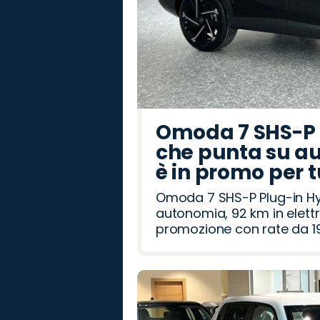
Omoda 7 SHS-P P
che punta su au
è in promo per 
Omoda 7 SHS-P Plug-in Hybr
autonomia, 92 km in elettr
promozione con rate da 19