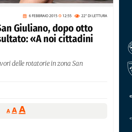
6 FEBBRAIO 2015
12:55
22"
DI LETTURA
San Giuliano, dopo otto
sultato: «A noi cittadini
avori delle rotatorie in zona San
Reducir
Aumentar
Restablecer
A
A
A
tamaño
tamaño
tamaño
de
de
fuente.