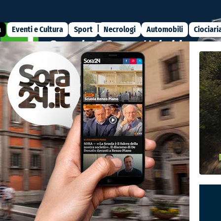
a
Eventi e Cultura
Sport
Necrologi
Automobili
Ciociari