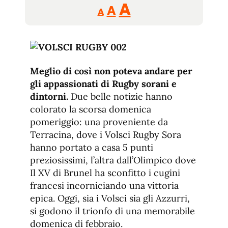
Reducir
Aumentar
Restablecer
A
A
A
tamaño
tamaño
tamaño
de
de
fuente.
de
fuente
fuente.
Meglio di così non poteva andare per
gli appassionati di Rugby sorani e
dintorni.
Due belle notizie hanno
colorato la scorsa domenica
pomeriggio: una proveniente da
Terracina, dove i Volsci Rugby Sora
hanno portato a casa 5 punti
preziosissimi, l’altra dall’Olimpico dove
Il XV di Brunel ha sconfitto i cugini
francesi incorniciando una vittoria
epica. Oggi, sia i Volsci sia gli Azzurri,
si godono il trionfo di una memorabile
domenica di febbraio.