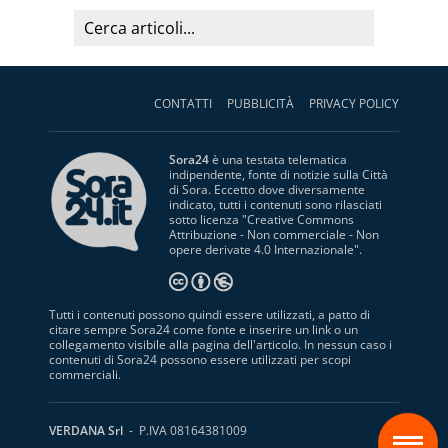
CONTATTI
PUBBLICITÀ
PRIVACY POLICY
Sora24
è una testata telematica
indipendente, fonte di notizie sulla Città
di Sora. Eccetto dove diversamente
indicato, tutti i contenuti sono rilasciati
sotto licenza "
Creative Commons
Attribuzione - Non commerciale - Non
opere derivate 4.0 Internazionale
".
Tutti i contenuti possono quindi essere utilizzati, a patto di
citare sempre Sora24 come fonte e inserire un link o un
collegamento visibile alla pagina dell'articolo. In nessun caso i
contenuti di Sora24 possono essere utilizzati per scopi
commerciali.
S
VERDANA Srl
- P.IVA 08164381009