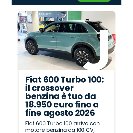
‹
›
Promo
Promo
Promo
Promo
Promo
Promo
Promo
Promo
Promo
Promo
Promo
Promo
Promo
Promo
Promo
Citroën
Opel
Seat
Jaecoo
Abarth
Mazda
Hyundai
Land
Cupra
Omoda
Jeep
Peugeot
Lancia
Fiat
Alfa
Rover
Romeo
Fiat 600 Turbo 100:
il crossover
benzina è tuo da
18.950 euro fino a
fine agosto 2026
Fiat 600 Turbo 100 arriva con
motore benzina da 100 CV,