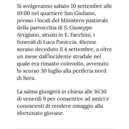
de
fuente.
Si svolgeranno sabato 10 settembre alle
de
fuente
10:00 nel quartiere San Giuliano,
fuente.
presso i locali del Ministero pastorale
della parrocchia di S. Giuseppe
Artigiano, situati in E. Facchini, i
funerali di Luca Paniccia, 41enne
sorano deceduto il 4 settembre, a oltre
un mese dall’incidente stradale nel
quale era rimasto coinvolto, avvenuto
lo scorso 30 luglio alla periferia nord
di Sora.
La salma giungerà in chiesa alle 16:30
di venerdì 9 per consentire ad amici e
conoscenti di rendere omaggio allo
sfortunato giovane.