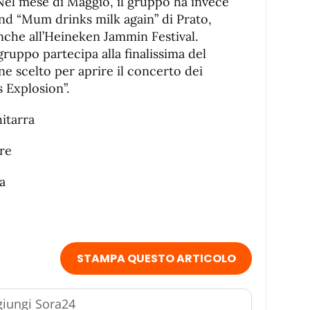
Nel mese di Maggio, il gruppo ha invece
and “Mum drinks milk again” di Prato,
che all’Heineken Jammin Festival.
 gruppo partecipa alla finalissima del
ne scelto per aprire il concerto dei
 Explosion”.
itarra
re
a
STAMPA QUESTO ARTICOLO
iungi Sora24