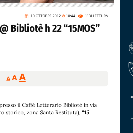
10 OTTOBRE 2012
10:44
1’
DI LETTURA
 @ Bibliotè h 22 “15MOS”
Reducir
Aumentar
Restablecer
A
A
A
tamaño
tamaño
tamaño
de
de
fuente.
de
fuente
resso il Caffè Letterario Bibliotè in via
fuente.
ro storico, zona Santa Restituta),
“15