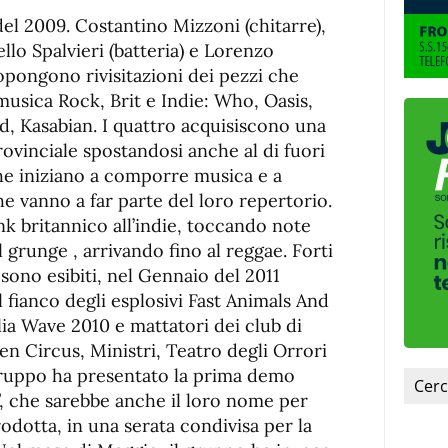
 del 2009. Costantino Mizzoni (chitarre),
llo Spalvieri (batteria) e Lorenzo
opongono rivisitazioni dei pezzi che
 musica Rock, Brit e Indie: Who, Oasis,
, Kasabian. I quattro acquisiscono una
rovinciale spostandosi anche al di fuori
che iniziano a comporre musica e a
che vanno a far parte del loro repertorio.
nk britannico all’indie, toccando note
 grunge , arrivando fino al reggae. Forti
 sono esibiti, nel Gennaio del 2011
 fianco degli esplosivi Fast Animals And
alia Wave 2010 e mattatori dei club di
 Zen Circus, Ministri, Teatro degli Orrori
 gruppo ha presentato la prima demo
”, che sarebbe anche il loro nome per
odotta, in una serata condivisa per la