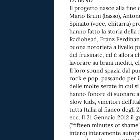
LA BAND
Il progetto nasce alla fine
Mario Bruni (basso), Antone
Spinato (voce, chitarra) pr
hanno fatto la storia della
Radiohead, Franz Ferdinand
buona notorietà a livello p
del frusinate, ed è allora 
lavorare su brani inediti, 
Il loro sound spazia dal pu
rock e pop, passando per il
delle molte serate in cui si
hanno l’onore di suonare al
Slow Kids, vincitori dell’It
tutta Italia al fianco degli
ecc. Il 21 Gennaio 2012 il
(“fifteen minutes of shame
intero) interamente autopr