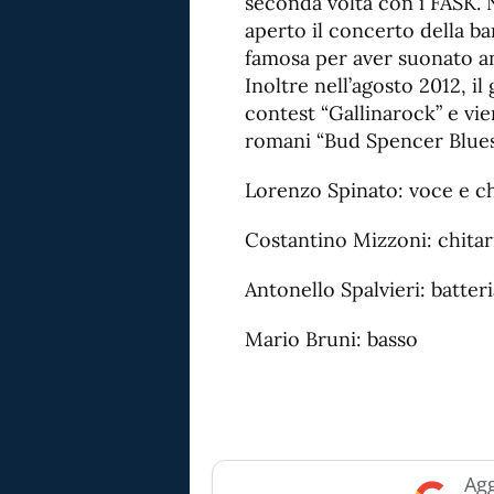
seconda volta con i FASK. 
aperto il concerto della b
famosa per aver suonato an
Inoltre nell’agosto 2012, il
contest “Gallinarock” e vie
romani “Bud Spencer Blues
Lorenzo Spinato: voce e ch
Costantino Mizzoni: chitar
Antonello Spalvieri: batteri
Mario Bruni: basso
Agg