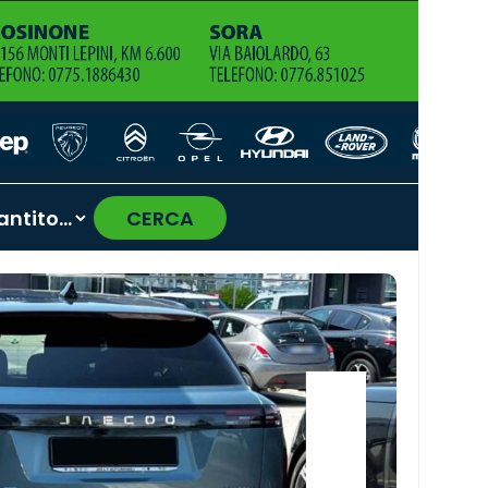
CERCA
›