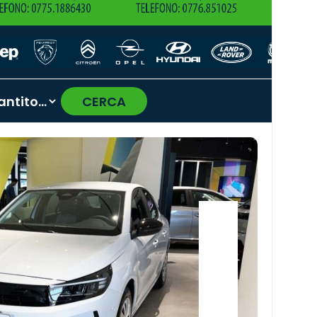
CERCA
›