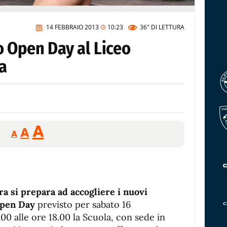
14 FEBBRAIO 2013
10:23
36"
DI LETTURA
o Open Day al Liceo
ra
Reducir
Aumentar
Restablecer
A
A
A
tamaño
tamaño
tamaño
de
de
fuente.
de
fuente
fuente.
ora si prepara ad accogliere i nuovi
’Open Day
previsto per sabato 16
.00 alle ore 18.00 la Scuola, con sede in