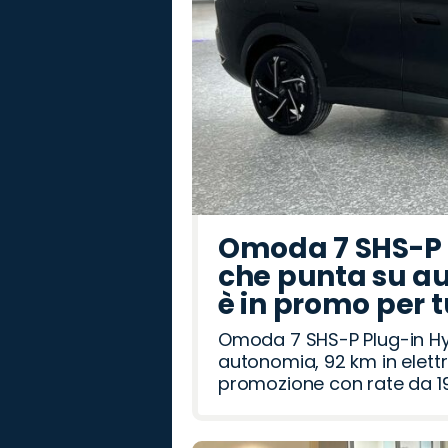
Omoda 7 SHS-P P
che punta su au
è in promo per 
Omoda 7 SHS-P Plug-in Hybr
autonomia, 92 km in elettr
promozione con rate da 19