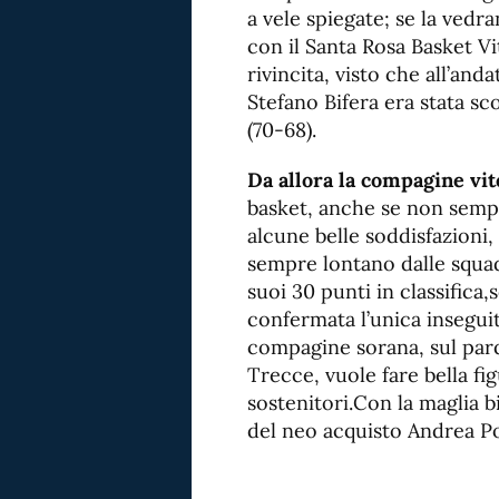
a vele spiegate; se la vedr
con il Santa Rosa Basket Vi
rivincita, visto che all’an
Stefano Bifera era stata sco
(70-68).
Da allora la compagine vi
basket, anche se non semp
alcune belle soddisfazioni,
sempre lontano dalle squad
suoi 30 punti in classifica,
confermata l’unica inseguit
compagine sorana, sul parq
Trecce, vuole fare bella fi
sostenitori.Con la maglia b
del neo acquisto Andrea P