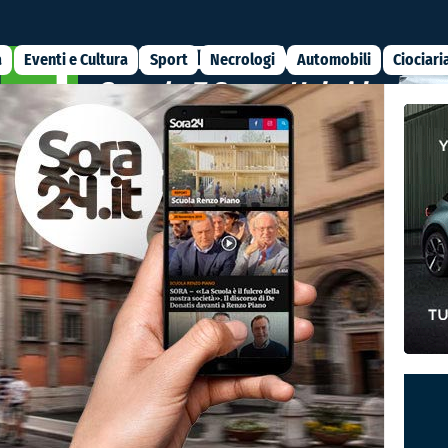
a
Eventi e Cultura
Sport
Necrologi
Automobili
Ciociari