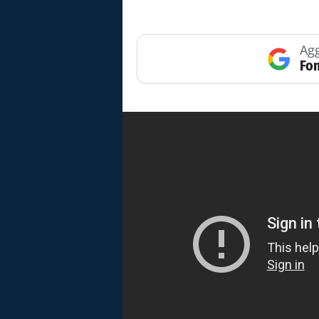
Agg
Fon