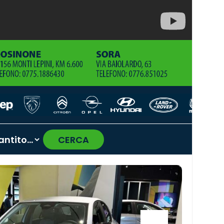
CERCA
›