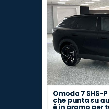
Omoda 7 SHS-P P
che punta su au
è in promo per 