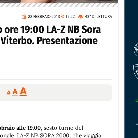
22 FEBBRAIO 2013
17:22
43"
DI LETTURA
o ore 19:00 LA-Z NB Sora
 Viterbo. Presentazione
Reducir
Aumentar
Restablecer
A
A
A
tamaño
tamaño
tamaño
de
de
fuente.
de
fuente
fuente.
braio alle 19.00
, sesto turno del
ionale. LA-Z NB SORA 2000, che viaggia