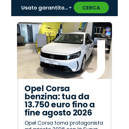
CERCA
‹
›
Promo
Promo
Promo
Promo
Promo
Promo
Promo
Promo
Promo
Promo
Promo
Promo
Promo
Promo
Promo
Alfa
Omoda
Citroën
Seat
Jaecoo
Land
Jeep
Cupra
Hyundai
Abarth
Fiat
Lancia
Opel
Mazda
Peugeot
Romeo
Rover
Opel Corsa
benzina: tua da
13.750 euro fino a
fine agosto 2026
Opel Corsa torna protagonista