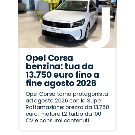
Mazda
Hyundai
Cupra
Omoda
Citroën
Jeep
Alfa
Jaecoo
Abarth
Seat
Opel
Fiat
Peugeot
Lancia
Land
Romeo
Rover
Opel Corsa
benzina: tua da
13.750 euro fino a
fine agosto 2026
Opel Corsa torna protagonista
ad agosto 2026 con la Super
Rottamazione: prezzo da 13.750
euro, motore 1.2 turbo da 100
CV e consumi contenuti.