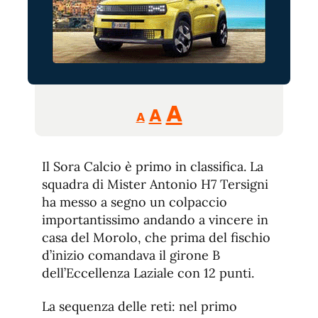
Reducir
Aumentar
Restablecer
A
A
A
tamaño
tamaño
tamaño
de
de
fuente.
Il Sora Calcio è primo in classifica. La
de
fuente
squadra di Mister Antonio H7 Tersigni
fuente.
ha messo a segno un colpaccio
importantissimo andando a vincere in
casa del Morolo, che prima del fischio
d’inizio comandava il girone B
dell’Eccellenza Laziale con 12 punti.
La sequenza delle reti: nel primo