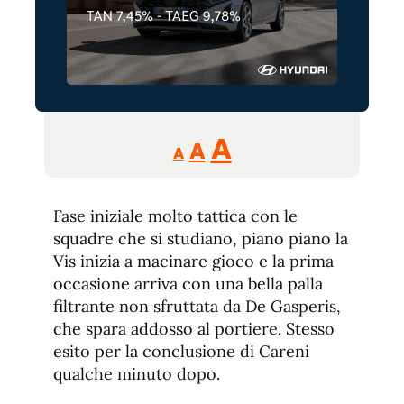
Reducir
Aumentar
Restablecer
A
A
A
tamaño
tamaño
tamaño
de
de
fuente.
Fase iniziale molto tattica con le
de
fuente
squadre che si studiano, piano piano la
fuente.
Vis inizia a macinare gioco e la prima
occasione arriva con una bella palla
filtrante non sfruttata da De Gasperis,
che spara addosso al portiere. Stesso
esito per la conclusione di Careni
qualche minuto dopo.