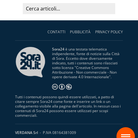
CONTATTI
PUBBLICITÀ
PRIVACY POLICY
Sora24
è una testata telematica
indipendente, fonte di notizie sulla Città
di Sora. Eccetto dove diversamente
indicato, tutti i contenuti sono rilasciati
sotto licenza "
Creative Commons
Attribuzione - Non commerciale - Non
opere derivate 4.0 Internazionale
".
Tutti i contenuti possono quindi essere utilizzati, a patto di
citare sempre Sora24 come fonte e inserire un link o un
collegamento visibile alla pagina dell'articolo. In nessun caso i
contenuti di Sora24 possono essere utilizzati per scopi
commerciali.
S
VERDANA Srl
- P.IVA 08164381009