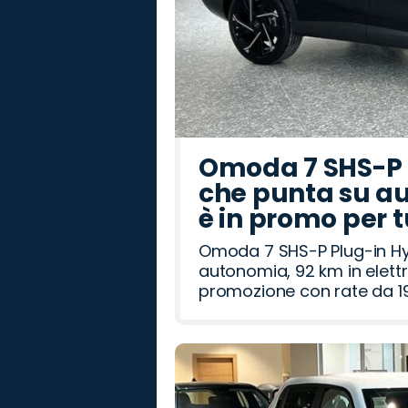
Omoda 7 SHS-P P
che punta su au
è in promo per 
Omoda 7 SHS-P Plug-in Hybr
autonomia, 92 km in elettr
promozione con rate da 19