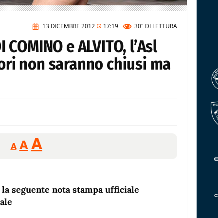
13 DICEMBRE 2012
17:19
30"
DI LETTURA
 COMINO e ALVITO, l’Asl
tori non saranno chiusi ma
Reducir
Aumentar
Restablecer
A
A
A
tamaño
tamaño
tamaño
de
de
fuente.
de
fuente
la seguente nota stampa ufficiale
fuente.
ale