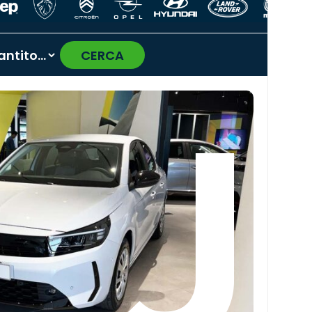
CERCA
›