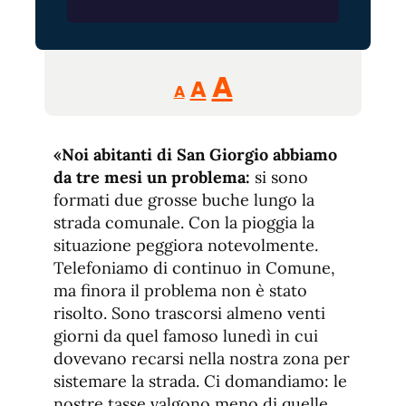
Reducir
Aumentar
Restablecer
A
A
A
tamaño
tamaño
tamaño
de
de
fuente.
«Noi abitanti di San Giorgio abbiamo
de
fuente
da tre mesi un problema:
si sono
fuente.
formati due grosse buche lungo la
strada comunale. Con la pioggia la
situazione peggiora notevolmente.
Telefoniamo di continuo in Comune,
ma finora il problema non è stato
risolto. Sono trascorsi almeno venti
giorni da quel famoso lunedì in cui
dovevano recarsi nella nostra zona per
sistemare la strada. Ci domandiamo: le
nostre tasse valgono meno di quelle