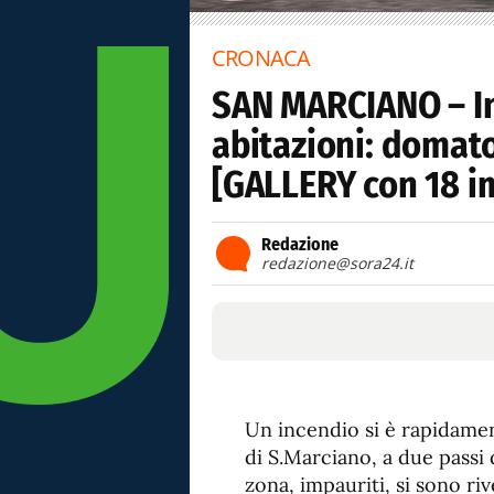
CRONACA
SAN MARCIANO – I
abitazioni: domat
[GALLERY con 18 i
Redazione
redazione@sora24.it
Un incendio si è rapidamen
di S.Marciano, a due passi d
zona, impauriti, si sono riv