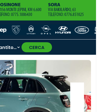
CERCA
›