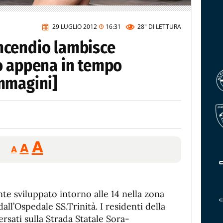
29 LUGLIO 2012
16:31
28"
DI LETTURA
ncendio lambisce
o appena in tempo
mmagini]
Reducir
Aumentar
Restablecer
A
A
A
tamaño
tamaño
tamaño
de
de
fuente.
de
fuente
te sviluppato intorno alle 14 nella zona
fuente.
all’Ospedale SS.Trinità. I residenti della
ersati sulla Strada Statale Sora-