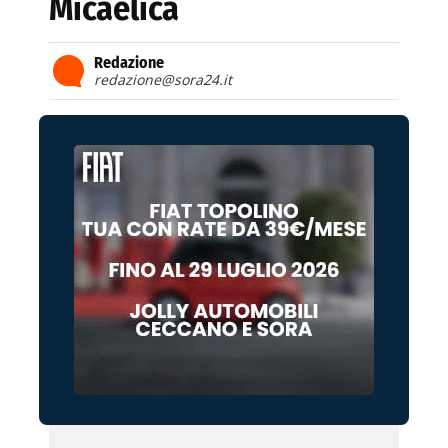
Micaelica
Redazione
redazione@sora24.it