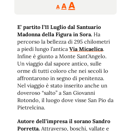
Reducir
Aumentar
Restablecer
A
A
A
tamaño
tamaño
tamaño
de
de
fuente.
E’ partito l’11 Luglio dal Santuario
de
fuente
Madonna della Figura in Sora.
Ha
fuente.
percorso la bellezza di 295 chilometri
a piedi lungo l’antica
Via Micaelica
.
Infine è giunto a Monte Sant’Angelo.
Un viaggio dal sapore antico, sulle
orme di tutti coloro che nei secoli lo
affrontarono in segno di penitenza.
Nel viaggio è stato inserito anche un
doveroso “salto” a San Giovanni
Rotondo, il luogo dove visse San Pio da
Pietrelcina.
Autore dell’impresa il sorano Sandro
Porretta.
Attraverso, boschi, vallate e