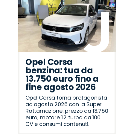
Promo
Promo
Promo
Promo
Promo
Promo
Promo
Promo
Promo
Promo
Promo
Promo
Promo
Promo
Promo
Jeep
Land
Jaecoo
Abarth
Mazda
Hyundai
Lancia
Peugeot
Seat
Omoda
Opel
Cupra
Fiat
Citroën
Alfa
Rover
Romeo
Opel Corsa
benzina: tua da
13.750 euro fino a
fine agosto 2026
Opel Corsa torna protagonista
ad agosto 2026 con la Super
Rottamazione: prezzo da 13.750
euro, motore 1.2 turbo da 100
CV e consumi contenuti.