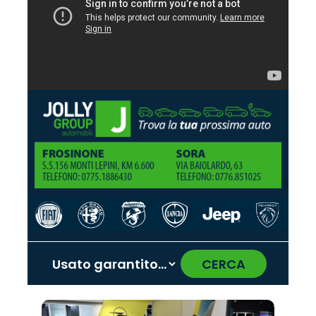
CERCA
‹
›