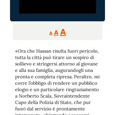
Reducir
Aumentar
Restablecer
A
A
A
tamaño
tamaño
tamaño
de
de
fuente.
«Ora che Hassan risulta fuori pericolo,
de
fuente
tutta la città può tirare un sospiro di
fuente.
sollievo e stringersi attorno al giovane
e alla sua famiglia, augurandogli una
pronta e completa ripresa. Peraltro, mi
corre l’obbligo di rendere un pubblico
elogio e un particolare ringraziamento
a Norberto Scala, Sovraintendente
Capo della Polizia di Stato, che pur
fuori dal servizio è prontamente