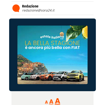
Redazione
redazione@sora24.it
Reducir
Aumentar
Restablecer
A
A
A
tamaño