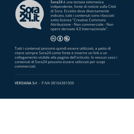
Sora24
è una testata telematica
indipendente, fonte di notizie sulla Città
di Sora. Eccetto dove diversamente
indicato, tutti i contenuti sono rilasciati
sotto licenza "
Creative Commons
Attribuzione - Non commerciale - Non
opere derivate 4.0 Internazionale
".
Tutti i contenuti possono quindi essere utilizzati, a patto di
citare sempre Sora24 come fonte e inserire un link o un
collegamento visibile alla pagina dell'articolo. In nessun caso i
contenuti di Sora24 possono essere utilizzati per scopi
commerciali.
VERDANA Srl
- P.IVA 08164381009