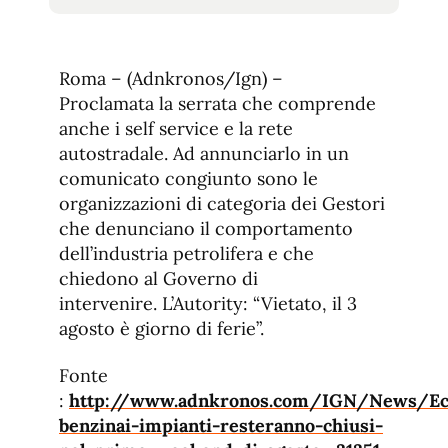
tamaño
tamaño
de
de
fuente.
de
fuente
Roma – (Adnkronos/Ign) –
fuente.
Proclamata la serrata che comprende
anche i self service e la rete
autostradale. Ad annunciarlo in un
comunicato congiunto sono le
organizzazioni di categoria dei Gestori
che denunciano il comportamento
dell’industria petrolifera e che
chiedono al Governo di
intervenire. L’Autority: “Vietato, il 3
agosto è giorno di ferie”.
Fonte
:
http://www.adnkronos.com/IGN/News/Ec
benzinai-impianti-resteranno-chiusi-