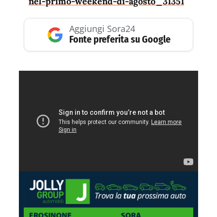
nel-primo-weekend-di-agosto_31351
Aggiungi Sora24
Fonte preferita su Google