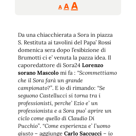
Reducir
Aumentar
Restablecer
A
A
A
tamaño
tamaño
tamaño
de
de
fuente.
de
fuente
Da una chiacchierata a Sora in piazza
fuente.
S. Restituta ai tavolini del Papa’ Rossi
domenica sera dopo l’esibizione di
Brumotti ci e’ venuta la pazza idea. Il
caporedattore di Sora24
Lorenzo
sorano Mascolo
mi fa :
“Scommettiamo
che il Sora farà un grande
campionato?”
. E io di rimando:
“Se
seguono Castellucci si torna tra i
professionisti, perche’ Ezio e’ un
professionista e a Sora puo’ aprire un
ciclo come quello di Claudio Di
Pucchio”
.
“Come esperienza e’ l’uomo
giusto
– aggiunge
Carlo Saccucci
–
io