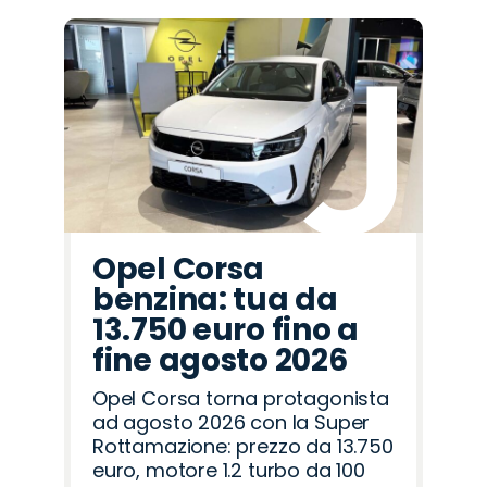
Promo
Promo
Promo
Promo
Promo
Promo
Promo
Promo
Promo
Promo
Promo
Promo
Promo
Promo
Promo
Omoda
Mazda
Citroën
Cupra
Peugeot
Land
Jeep
Seat
Fiat
Jaecoo
Alfa
Lancia
Hyundai
Opel
Abarth
Rover
Romeo
Opel Corsa
benzina: tua da
13.750 euro fino a
fine agosto 2026
Opel Corsa torna protagonista
ad agosto 2026 con la Super
Rottamazione: prezzo da 13.750
euro, motore 1.2 turbo da 100