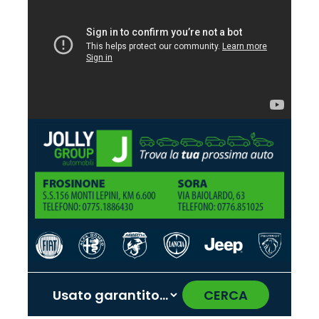
CERCA
‹
›