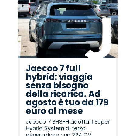
Promo
Promo
Promo
Promo
Promo
Promo
Promo
Promo
Promo
Promo
Promo
Promo
Promo
Promo
Promo
Abarth
Jaecoo
Jeep
Seat
Mazda
Omoda
Hyundai
Lancia
Opel
Cupra
Fiat
Land
Alfa
Citroën
Peugeot
Rover
Romeo
Jaecoo 7 full
hybrid: viaggia
senza bisogno
della ricarica. Ad
agosto è tuo da 179
euro al mese
Jaecoo 7 SHS-H adotta il Super
Hybrid System di terza
generazione con 224 CV,