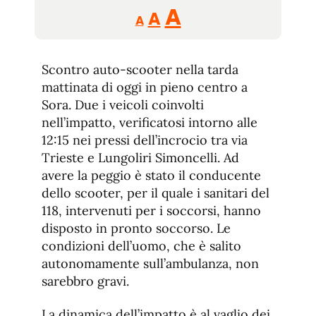
Reducir
Aumentar
Restablecer
A
A
A
tamaño
tamaño
tamaño
de
de
fuente.
Scontro auto-scooter nella tarda
de
fuente
mattinata di oggi in pieno centro a
fuente.
Sora. Due i veicoli coinvolti
nell’impatto, verificatosi intorno alle
12:15 nei pressi dell’incrocio tra via
Trieste e Lungoliri Simoncelli. Ad
avere la peggio è stato il conducente
dello scooter, per il quale i sanitari del
118, intervenuti per i soccorsi, hanno
disposto in pronto soccorso. Le
condizioni dell’uomo, che è salito
autonomamente sull’ambulanza, non
sarebbro gravi.
La dinamica dell’impatto è al vaglio dei