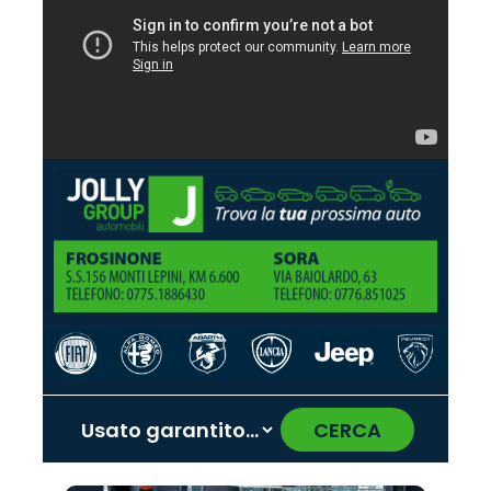
CERCA
‹
›