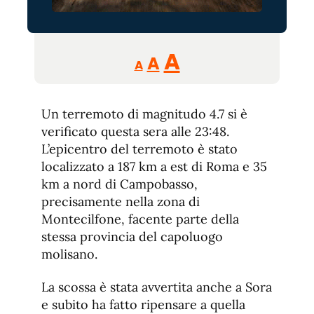
Reducir
Aumentar
Restablecer
A
A
A
tamaño
tamaño
tamaño
de
de
fuente.
Un terremoto di magnitudo 4.7 si è
de
fuente
verificato questa sera alle 23:48.
fuente.
L’epicentro del terremoto è stato
localizzato a 187 km a est di Roma e 35
km a nord di Campobasso,
precisamente nella zona di
Montecilfone, facente parte della
stessa provincia del capoluogo
molisano.
La scossa è stata avvertita anche a Sora
e subito ha fatto ripensare a quella