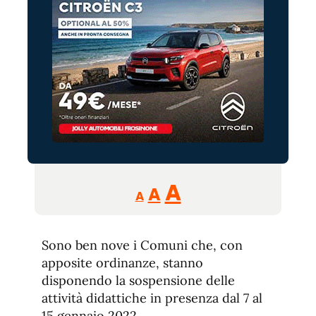
Reducir
Aumentar
Restablecer
A
A
A
tamaño
tamaño
tamaño
de
de
fuente.
Sono ben nove i Comuni che, con
de
fuente
apposite ordinanze, stanno
fuente.
disponendo la sospensione delle
attività didattiche in presenza dal 7 al
15 gennaio 2022.