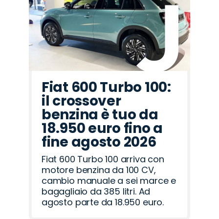
Omoda
Land
Jaecoo
Seat
Hyundai
Cupra
Fiat
Abarth
Mazda
Lancia
Alfa
Citroën
Peugeot
Jeep
Opel
Rover
Romeo
Fiat 600 Turbo 100:
il crossover
benzina è tuo da
18.950 euro fino a
fine agosto 2026
Fiat 600 Turbo 100 arriva con
motore benzina da 100 CV,
cambio manuale a sei marce e
bagagliaio da 385 litri. Ad
agosto parte da 18.950 euro.