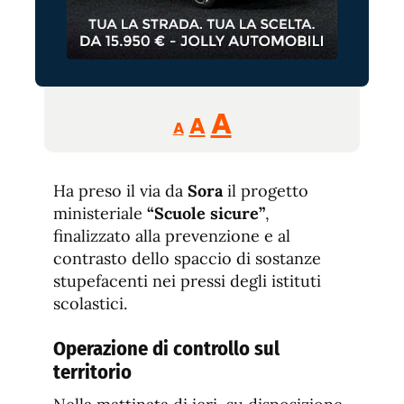
Reducir
Aumentar
Restablecer
A
A
A
tamaño
tamaño
tamaño
de
de
fuente.
Ha preso il via da
Sora
il progetto
de
fuente
ministeriale
“Scuole sicure”
,
fuente.
finalizzato alla prevenzione e al
contrasto dello spaccio di sostanze
stupefacenti nei pressi degli istituti
scolastici.
Operazione di controllo sul
territorio