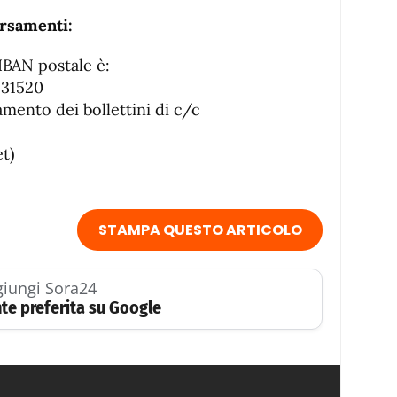
ersamenti:
l’IBAN postale è:
131520
amento dei bollettini di c/c
et)
STAMPA QUESTO ARTICOLO
iungi Sora24
te preferita su Google