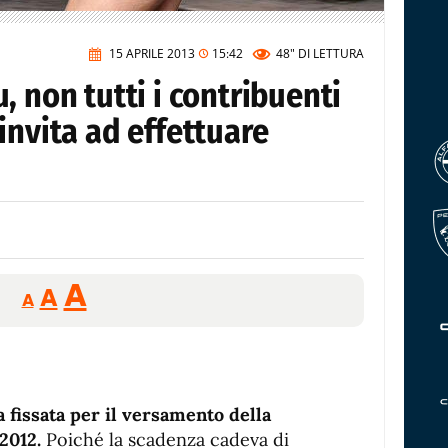
15 APRILE 2013
15:42
48"
DI LETTURA
, non tutti i contribuenti
invita ad effettuare
Reducir
Aumentar
Restablecer
A
A
A
tamaño
tamaño
tamaño
de
de
fuente.
de
fuente
fuente.
a fissata per il versamento della
2012.
Poiché la scadenza cadeva di