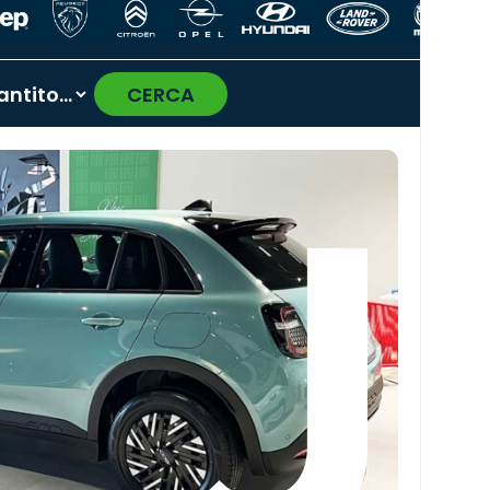
CERCA
›