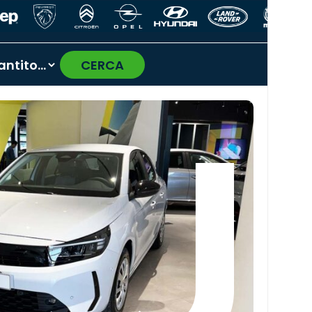
CERCA
›