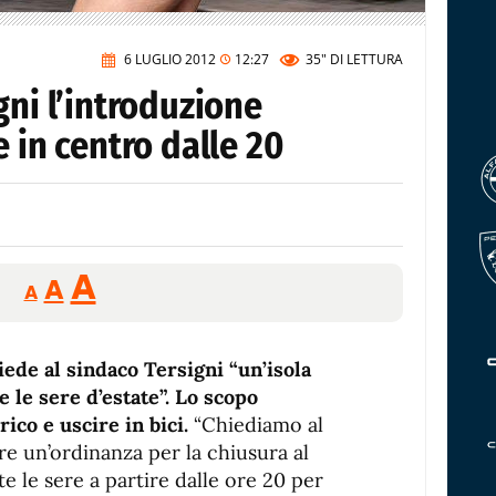
6 LUGLIO 2012
12:27
35"
DI LETTURA
gni l’introduzione
e in centro dalle 20
Reducir
Aumentar
Restablecer
A
A
A
tamaño
tamaño
tamaño
de
de
fuente.
ede al sindaco Tersigni “un’isola
de
fuente
le sere d’estate”. Lo scopo
fuente.
ico e uscire in bici.
“Chiediamo al
re un’ordinanza per la chiusura al
te le sere a partire dalle ore 20 per