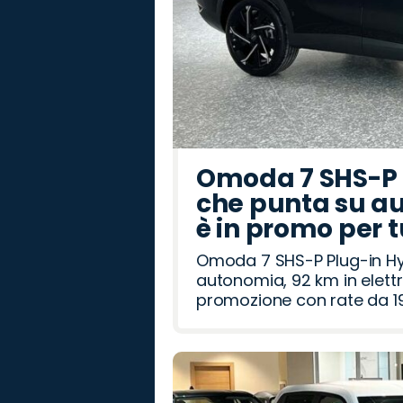
Omoda 7 SHS-P P
che punta su au
è in promo per 
Omoda 7 SHS-P Plug-in Hybr
autonomia, 92 km in elettr
promozione con rate da 19