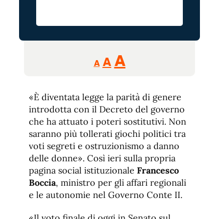
Reducir
Aumentar
Restablecer
A
A
A
tamaño
tamaño
tamaño
de
de
fuente.
«È diventata legge la parità di genere
de
fuente
introdotta con il Decreto del governo
fuente.
che ha attuato i poteri sostitutivi. Non
saranno più tollerati giochi politici tra
voti segreti e ostruzionismo a danno
delle donne». Così ieri sulla propria
pagina social istituzionale
Francesco
Boccia
, ministro per gli affari regionali
e le autonomie nel Governo Conte II.
«Il voto finale di oggi in Senato sul