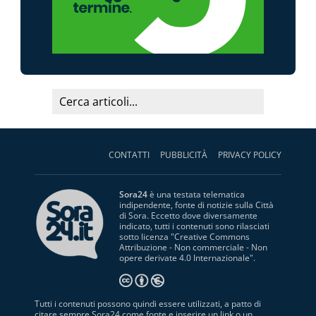
CONTATTI
PUBBLICITÀ
PRIVACY POLICY
Sora24
è una testata telematica
indipendente, fonte di notizie sulla Città
di Sora. Eccetto dove diversamente
indicato, tutti i contenuti sono rilasciati
sotto licenza "
Creative Commons
Attribuzione - Non commerciale - Non
opere derivate 4.0 Internazionale
".
Tutti i contenuti possono quindi essere utilizzati, a patto di
citare sempre Sora24 come fonte e inserire un link o un