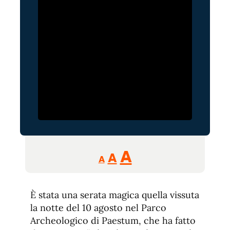
Reducir
Aumentar
Restablecer
A
A
A
tamaño
tamaño
tamaño
de
de
fuente.
È stata una serata magica quella vissuta
de
fuente
la notte del 10 agosto nel Parco
fuente.
Archeologico di Paestum, che ha fatto