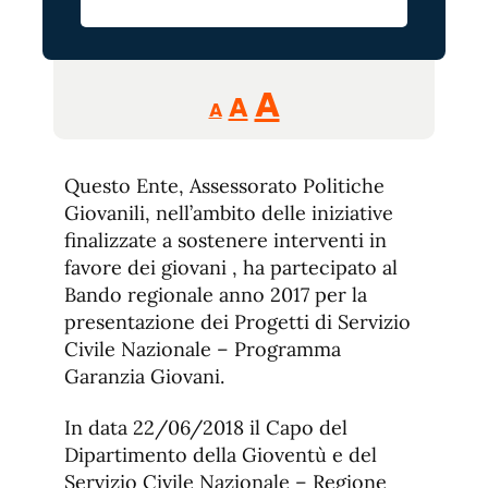
Reducir
Aumentar
Restablecer
A
A
A
tamaño
tamaño
tamaño
de
de
fuente.
Questo Ente, Assessorato Politiche
de
fuente
Giovanili, nell’ambito delle iniziative
fuente.
finalizzate a sostenere interventi in
favore dei giovani , ha partecipato al
Bando regionale anno 2017 per la
presentazione dei Progetti di Servizio
Civile Nazionale – Programma
Garanzia Giovani.
In data 22/06/2018 il Capo del
Dipartimento della Gioventù e del
Servizio Civile Nazionale – Regione