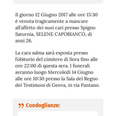
tamaño
tamaño
de
de
fuente.
Il giorno 12 Giugno 2017 alle ore 15:30
de
fuente
è venuta tragicamente a mancare
fuente.
all’affetto dei suoi cari presso Spigno
Saturnia, SELENE CAPOBIANCO, di
anni 26.
La cara salma sarà esposta presso
l’obitorio del cimitero di Sora fino alle
ore 22:00 di questa sera. I funerali
avranno luogo Mercoledì 14 Giugno
alle ore 10:30 presso la Sala del Regno
dei Testimoni di Geova, in via Pantano.
Condoglianze: