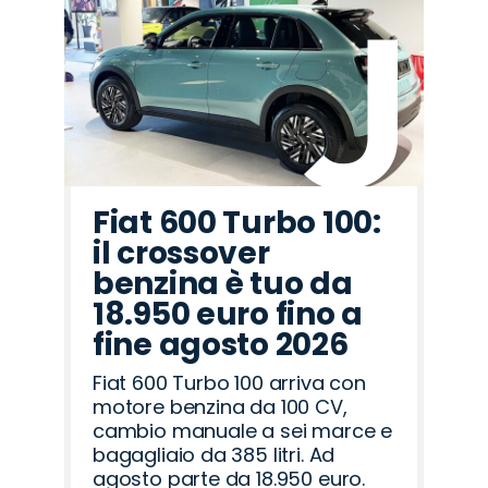
Peugeot
Jaecoo
Alfa
Land
Cupra
Jeep
Omoda
Fiat
Citroën
Seat
Mazda
Opel
Abarth
Hyundai
Lancia
Romeo
Rover
Fiat 600 Turbo 100:
il crossover
benzina è tuo da
18.950 euro fino a
fine agosto 2026
Fiat 600 Turbo 100 arriva con
motore benzina da 100 CV,
cambio manuale a sei marce e
bagagliaio da 385 litri. Ad
agosto parte da 18.950 euro.