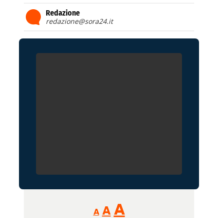
Redazione
redazione@sora24.it
Reducir
Aumentar
Restablecer
A
A
A
tamaño