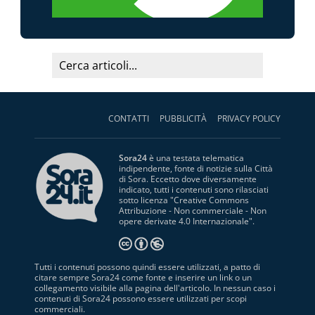
CONTATTI
PUBBLICITÀ
PRIVACY POLICY
Sora24
è una testata telematica
indipendente, fonte di notizie sulla Città
di Sora. Eccetto dove diversamente
indicato, tutti i contenuti sono rilasciati
sotto licenza "
Creative Commons
Attribuzione - Non commerciale - Non
opere derivate 4.0 Internazionale
".
Tutti i contenuti possono quindi essere utilizzati, a patto di
citare sempre Sora24 come fonte e inserire un link o un
collegamento visibile alla pagina dell'articolo. In nessun caso i
contenuti di Sora24 possono essere utilizzati per scopi
commerciali.