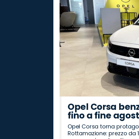
Land
Jaecoo
Fiat
Omoda
Seat
Peugeot
Opel
Mazda
Hyundai
Lancia
Alfa
Abarth
Citroën
Jeep
Cupra
Rover
Romeo
Opel Corsa benz
fino a fine agos
Opel Corsa torna protago
Rottamazione: prezzo da 1