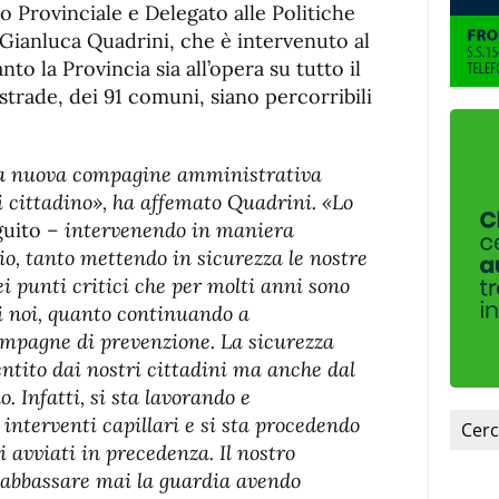
fuente.
o Provinciale e Delegato alle Politiche
 Gianluca Quadrini, che è intervenuto al
to la Provincia sia all’opera su tutto il
 strade, dei 91 comuni, siano percorribili
lla nuova compagine amministrativa
ni cittadino», ha affemato Quadrini. «Lo
guito
– intervenendo in maniera
orio, tanto mettendo in sicurezza le nostre
i punti critici che per molti anni sono
di noi, quanto continuando a
ampagne di prevenzione. La sicurezza
ntito dai nostri cittadini ma anche dal
. Infatti, si sta lavorando e
nterventi capillari e si sta procedendo
i avviati in precedenza. Il nostro
 abbassare mai la guardia avendo