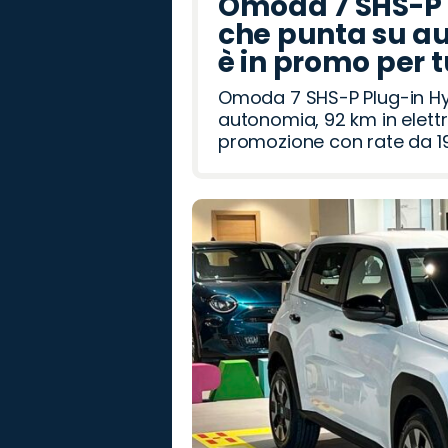
Omoda 7 SHS-P P
che punta su au
è in promo per 
Omoda 7 SHS-P Plug-in Hybr
autonomia, 92 km in elettr
promozione con rate da 19