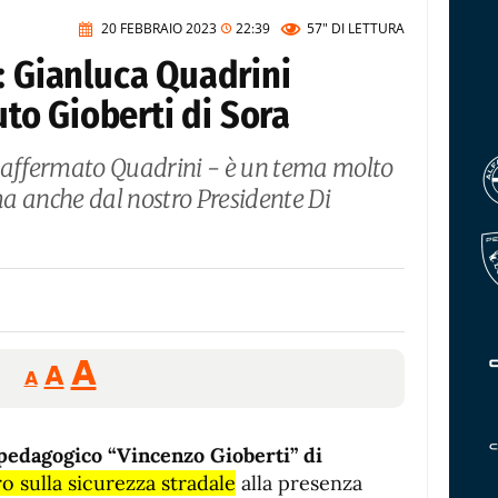
20 FEBBRAIO 2023
22:39
57"
DI LETTURA
: Gianluca Quadrini
tuto Gioberti di Sora
a affermato Quadrini - è un tema molto
 ma anche dal nostro Presidente Di
Reducir
Aumentar
Restablecer
A
A
A
tamaño
tamaño
tamaño
de
de
fuente.
pedagogico “Vincenzo Gioberti” di
de
fuente
o sulla sicurezza stradale
alla presenza