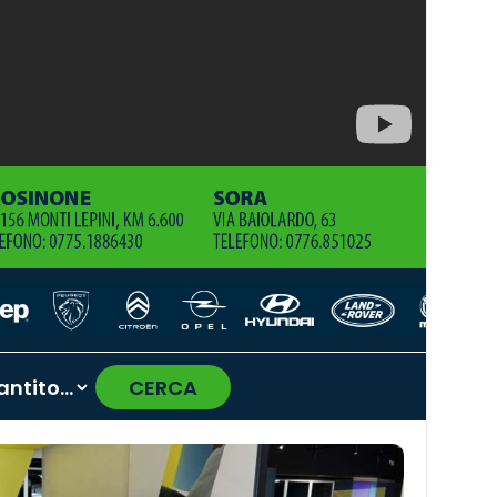
CERCA
›