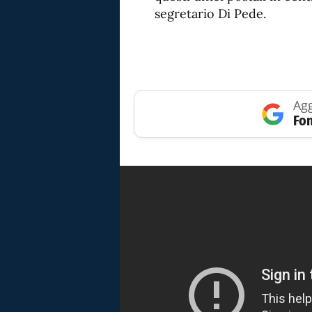
segretario Di Pede.
Agg
Fon