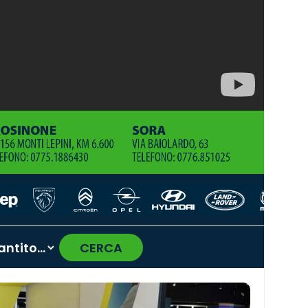
CERCA
›