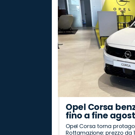
Citroën
Mazda
Land
Omoda
Cupra
Fiat
Abarth
Jaecoo
Lancia
Jeep
Opel
Hyundai
Alfa
Peugeot
Seat
Rover
Romeo
Opel Corsa benz
fino a fine agos
Opel Corsa torna protago
Rottamazione: prezzo da 1