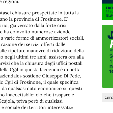
ie regioni.
tasei chiusure prospettate in tutta la
ano la provincia di Frosinone. E’
io, già vessato dalla forte crisi
he ha coinvolto numerose aziende
a varie forme di ammortizzatori sociali,
razione dei servizi offerti dalle
alle ripetute manovre di riduzione della
 negli ultimi tre anni, assisterà ora alla
vizi che la chiusura degli uffici postali
ella Cgil in questa faccenda è di netta
 aziendale» sostiene Giuseppe Di Pede,
c Cgil di Frosinone, il quale specifica
 da qualsiasi dato economico su questi
amo inaccettabile; ciò che traspare è
cajola, priva però di qualsiasi
sociale dei territori interessati.»