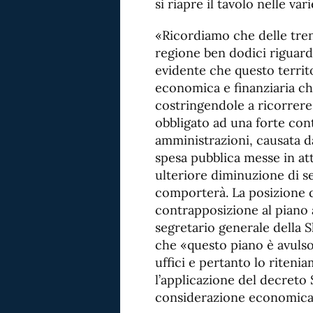
si riapre il tavolo nelle var
«Ricordiamo che delle tren
regione ben dodici riguard
evidente che questo territor
economica e finanziaria c
costringendole a ricorrere 
obbligato ad una forte cont
amministrazioni, causata d
spesa pubblica messe in atto
ulteriore diminuzione di ser
comporterà. La posizione d
contrapposizione al piano
segretario generale della Sl
che «questo piano è avulso
uffici e pertanto lo riteni
l’applicazione del decreto S
considerazione economica e 