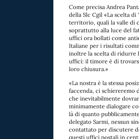
Come precisa Andrea Panta
della Slc Cgil «La scelta di
territorio, quali la valle di
soprattutto alla luce del fa
uffici ora bollati come ant
Italiane per i risultati co
inoltre la scelta di ridurre 
uffici: il timore è di trova
loro chiusura.»
«La nostra è la stessa posi
faccenda, ci schiereremo da
che inevitabilmente dovra
minimamente dialogare con 
là di quanto pubblicamente
delegato Sarmi, nessun sind
contattato per discutere d
questi uffici postali in cent