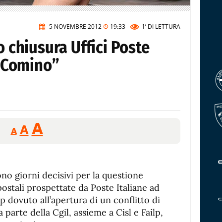
5 NOVEMBRE 2012
19:33
1’
DI LETTURA
o chiusura Uffici Poste
i Comino”
Reducir
Aumentar
Restablecer
A
A
A
tamaño
tamaño
tamaño
de
de
fuente.
de
fuente
no giorni decisivi per la questione
fuente.
postali prospettate da Poste Italiane ad
p dovuto all’apertura di un conflitto di
a parte della Cgil, assieme a Cisl e Failp,