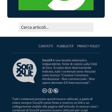
CONTATTI
PUBBLICITÀ
PRIVACY POLICY
Sora24
è una testata telematica
indipendente, fonte di notizie sulla Città
di Sora. Eccetto dove diversamente
indicato, tutti i contenuti sono rilasciati
sotto licenza "
Creative Commons
Attribuzione - Non commerciale - Non
opere derivate 4.0 Internazionale
".
Tutti i contenuti possono quindi essere utilizzati, a patto di
citare sempre Sora24 come fonte e inserire un link o un
collegamento visibile alla pagina dell'articolo. In nessun caso i
contenuti di Sora24 possono essere utilizzati per scopi