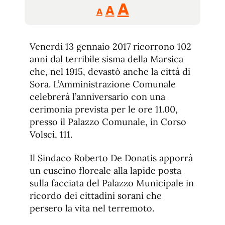
Reducir
Aumentar
Restablecer
A
A
A
tamaño
tamaño
tamaño
de
de
fuente.
Venerdì 13 gennaio 2017 ricorrono 102
de
fuente
anni dal terribile sisma della Marsica
fuente.
che, nel 1915, devastò anche la città di
Sora. L’Amministrazione Comunale
celebrerà l’anniversario con una
cerimonia prevista per le ore 11.00,
presso il Palazzo Comunale, in Corso
Volsci, 111.
Il Sindaco Roberto De Donatis apporrà
un cuscino floreale alla lapide posta
sulla facciata del Palazzo Municipale in
ricordo dei cittadini sorani che
persero la vita nel terremoto.