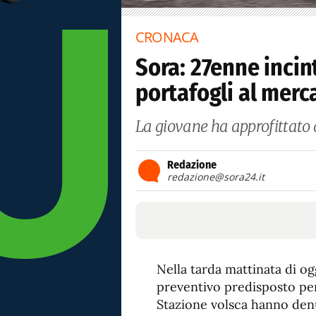
CRONACA
Sora: 27enne incin
portafogli al merc
La giovane ha approfittato d
Redazione
redazione@sora24.it
Nella tarda mattinata di ogg
preventivo predisposto per 
Stazione volsca hanno den