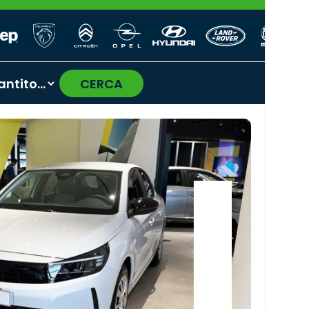
CERCA
›