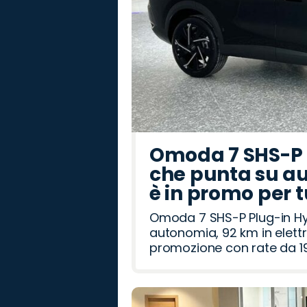
Omoda 7 SHS-P P
che punta su au
è in promo per 
Omoda 7 SHS-P Plug-in Hybr
autonomia, 92 km in elettr
promozione con rate da 19