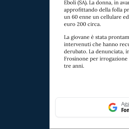
Eboli (SA)
.
La donna,
in ava
approfittando della folla p
un 60 enne un
cellulare e
euro 200 circa.
La giovane è stata prontam
intervenuti che hanno recu
derubato. La denunciata, in
Frosinone per irrogazione F
tre anni.
Agg
Fon