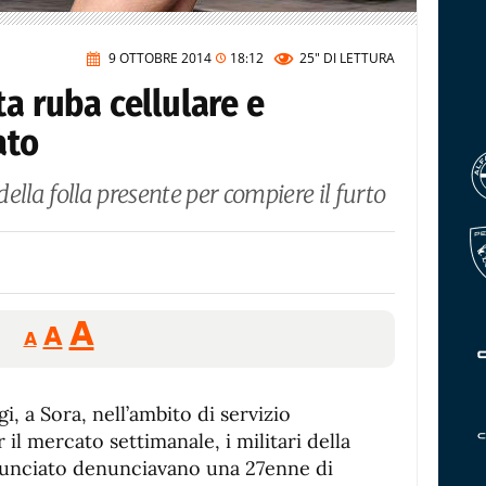
9 OTTOBRE 2014
18:12
25"
DI LETTURA
ta ruba cellulare e
ato
ella folla presente per compiere il furto
Reducir
Aumentar
Restablecer
A
A
A
tamaño
tamaño
tamaño
de
de
fuente.
i, a Sora, nell’ambito di servizio
de
fuente
il mercato settimanale, i militari della
fuente.
unciato denunciavano una 27enne di