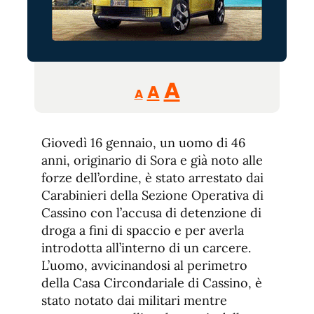
Reducir
Aumentar
Restablecer
A
A
A
tamaño
tamaño
tamaño
de
de
fuente.
Giovedì 16 gennaio, un uomo di 46
de
fuente
anni, originario di Sora e già noto alle
fuente.
forze dell’ordine, è stato arrestato dai
Carabinieri della Sezione Operativa di
Cassino con l’accusa di detenzione di
droga a fini di spaccio e per averla
introdotta all’interno di un carcere.
L’uomo, avvicinandosi al perimetro
della Casa Circondariale di Cassino, è
stato notato dai militari mentre