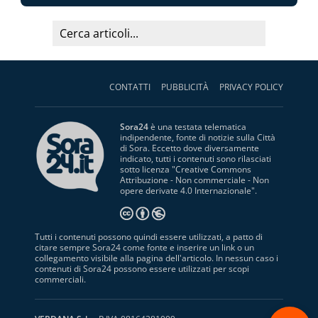
CONTATTI
PUBBLICITÀ
PRIVACY POLICY
Sora24
è una testata telematica
indipendente, fonte di notizie sulla Città
di Sora. Eccetto dove diversamente
indicato, tutti i contenuti sono rilasciati
sotto licenza "
Creative Commons
Attribuzione - Non commerciale - Non
opere derivate 4.0 Internazionale
".
Tutti i contenuti possono quindi essere utilizzati, a patto di
citare sempre Sora24 come fonte e inserire un link o un
collegamento visibile alla pagina dell'articolo. In nessun caso i
contenuti di Sora24 possono essere utilizzati per scopi
commerciali.
S