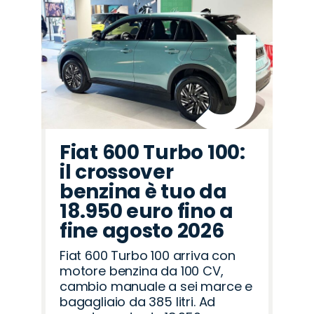
Promo
Promo
Promo
Promo
Promo
Promo
Promo
Promo
Promo
Promo
Promo
Promo
Promo
Promo
Promo
Abarth
Omoda
Land
Fiat
Seat
Cupra
Peugeot
Jaecoo
Hyundai
Opel
Jeep
Mazda
Alfa
Lancia
Citroën
Rover
Romeo
Fiat 600 Turbo 100:
il crossover
benzina è tuo da
18.950 euro fino a
fine agosto 2026
Fiat 600 Turbo 100 arriva con
motore benzina da 100 CV,
cambio manuale a sei marce e
bagagliaio da 385 litri. Ad