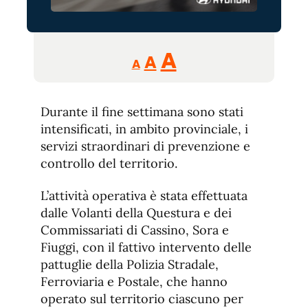
Reducir
Aumentar
Restablecer
A
A
A
tamaño
tamaño
tamaño
de
de
fuente.
Durante il fine settimana sono stati
de
fuente
intensificati, in ambito provinciale, i
fuente.
servizi straordinari di prevenzione e
controllo del territorio.
L’attività operativa è stata effettuata
dalle Volanti della Questura e dei
Commissariati di Cassino, Sora e
Fiuggi, con il fattivo intervento delle
pattuglie della Polizia Stradale,
Ferroviaria e Postale, che hanno
operato sul territorio ciascuno per