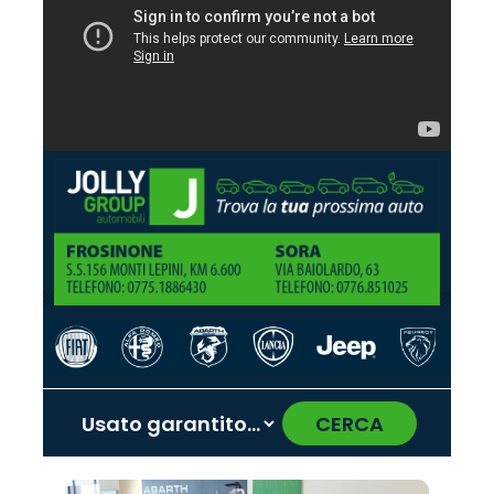
CERCA
‹
›