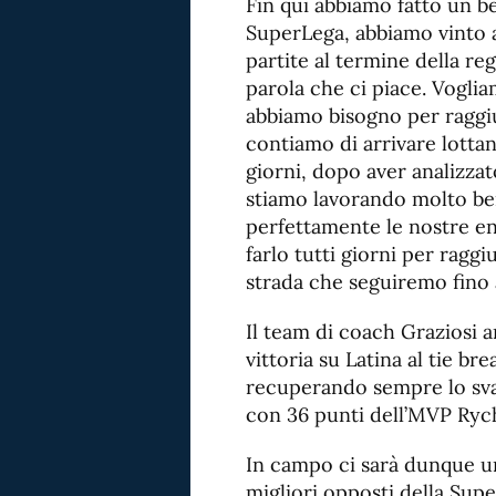
Fin qui abbiamo fatto un be
SuperLega, abbiamo vinto
partite al termine della re
parola che ci piace. Voglia
abbiamo bisogno per raggiu
contiamo di arrivare lottan
giorni, dopo aver analizzat
stiamo lavorando molto ben
perfettamente le nostre en
farlo tutti giorni per raggi
strada che seguiremo fino al
Il team di coach Graziosi a
vittoria su Latina al tie b
recuperando sempre lo sva
con 36 punti dell’MVP Rych
In campo ci sarà dunque una
migliori opposti della Sup