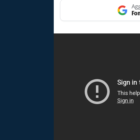
Agg
Fon