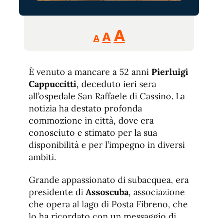
Reducir
Aumentar
Restablecer
A
A
A
tamaño
tamaño
tamaño
de
de
fuente.
È venuto a mancare a 52 anni
de
Pierluigi
fuente
Cappuccitti
, deceduto ieri sera
fuente.
all’ospedale San Raffaele di Cassino. La
notizia ha destato profonda
commozione in città, dove era
conosciuto e stimato per la sua
disponibilità e per l’impegno in diversi
ambiti.
Grande appassionato di subacquea, era
presidente di
Assoscuba
, associazione
che opera al lago di Posta Fibreno, che
lo ha ricordato con un messaggio di