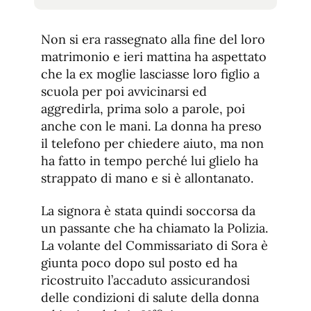
tamaño
tamaño
de
de
fuente.
Non si era rassegnato alla fine del loro
de
fuente
matrimonio e ieri mattina ha aspettato
fuente.
che la ex moglie lasciasse loro figlio a
scuola per poi avvicinarsi ed
aggredirla, prima solo a parole, poi
anche con le mani. La donna ha preso
il telefono per chiedere aiuto, ma non
ha fatto in tempo perché lui glielo ha
strappato di mano e si è allontanato.
La signora è stata quindi soccorsa da
un passante che ha chiamato la Polizia.
La volante del Commissariato di Sora è
giunta poco dopo sul posto ed ha
ricostruito l’accaduto assicurandosi
delle condizioni di salute della donna