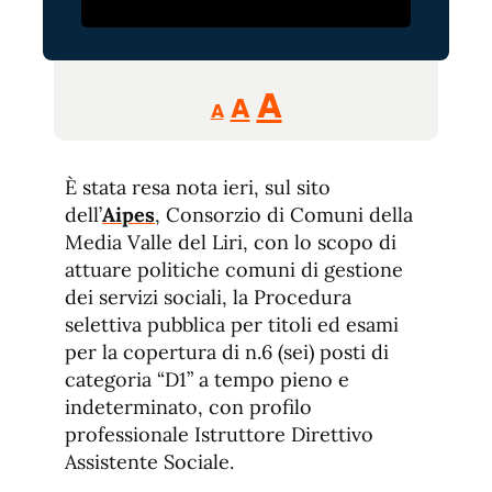
Reducir
Aumentar
Restablecer
A
A
A
tamaño
tamaño
tamaño
de
de
fuente.
È stata resa nota ieri, sul sito
de
fuente
dell’
Aipes
, Consorzio di Comuni della
fuente.
Media Valle del Liri, con lo scopo di
attuare politiche comuni di gestione
dei servizi sociali, la Procedura
selettiva pubblica per titoli ed esami
per la copertura di n.6 (sei) posti di
categoria “D1” a tempo pieno e
indeterminato, con profilo
professionale Istruttore Direttivo
Assistente Sociale.