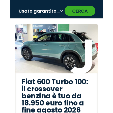
CERCA
‹
›
Promo
Promo
Promo
Promo
Promo
Promo
Promo
Promo
Promo
Promo
Promo
Promo
Promo
Promo
Promo
Mazda
Opel
Land
Hyundai
Jeep
Fiat
Jaecoo
Seat
Citroën
Cupra
Lancia
Abarth
Alfa
Omoda
Peugeot
Rover
Romeo
Fiat 600 Turbo 100:
il crossover
benzina è tuo da
18.950 euro fino a
fine agosto 2026