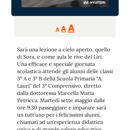
Reducir
Aumentar
Restablecer
A
A
A
tamaño
tamaño
tamaño
de
de
fuente.
Sarà una lezione a cielo aperto, quello
de
fuente
di Sora, e come aula le rive del Liri.
fuente.
Una efficace e speciale giornata
scolastica attende gli alunni delle classi
3° A e 3° B della Scuola Primaria “A.
Lauri” del 3° Comprensivo, diretto
dalla dottoressa Marcella Maria
Petricca. Martedì sette maggio dalle
ore 9.30 passeggiare e imparare sarà
un tutt’uno per i felicissimi alunni,
chiamati ad un’esperienza didattica
unica e di grande valore educativo.