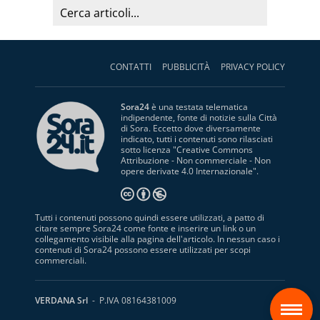
CONTATTI
PUBBLICITÀ
PRIVACY POLICY
Sora24
è una testata telematica
indipendente, fonte di notizie sulla Città
di Sora. Eccetto dove diversamente
indicato, tutti i contenuti sono rilasciati
sotto licenza "
Creative Commons
Attribuzione - Non commerciale - Non
opere derivate 4.0 Internazionale
".
Tutti i contenuti possono quindi essere utilizzati, a patto di
citare sempre Sora24 come fonte e inserire un link o un
collegamento visibile alla pagina dell'articolo. In nessun caso i
contenuti di Sora24 possono essere utilizzati per scopi
commerciali.
S
VERDANA Srl
- P.IVA 08164381009