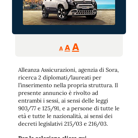
Reducir
Aumentar
Restablecer
A
A
A
tamaño
tamaño
tamaño
de
de
fuente.
Alleanza Assicurazioni, agenzia di Sora,
de
fuente
ricerca 2 diplomati/laureati per
fuente.
l’inserimento nella propria struttura.
Il
presente annuncio è rivolto ad
entrambi i sessi, ai sensi delle leggi
903/77 e 125/91, e a persone di tutte le
età e tutte le nazionalità, ai sensi dei
decreti legislativi 215/03 e 216/03.