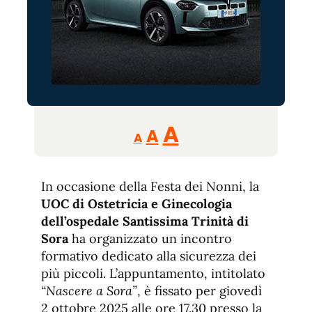
Reducir
Aumentar
Restablecer
A
A
A
tamaño
tamaño
tamaño
de
de
fuente.
In occasione della Festa dei Nonni, la
de
fuente
UOC di Ostetricia e Ginecologia
fuente.
dell’ospedale Santissima Trinità di
Sora
ha organizzato un incontro
formativo dedicato alla sicurezza dei
più piccoli. L’appuntamento, intitolato
“Nascere a Sora”
, è fissato per giovedì
2 ottobre 2025 alle ore 17.30 presso la