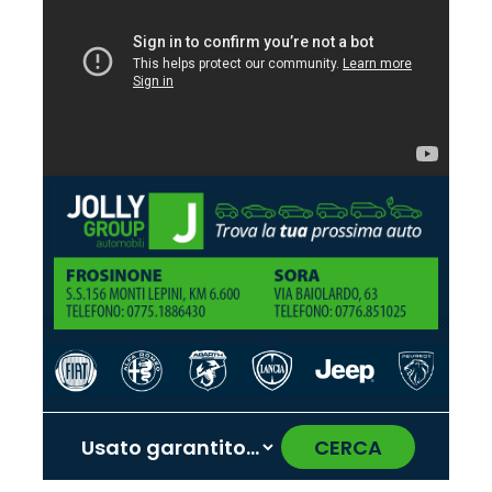
CERCA
‹
›