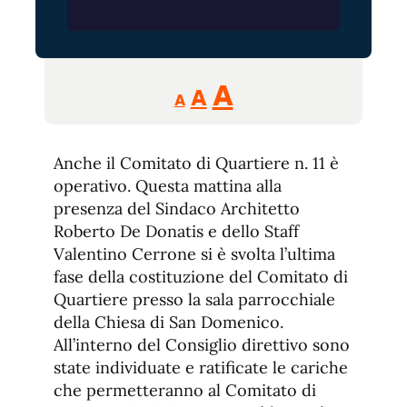
Reducir
Aumentar
Restablecer
A
A
A
tamaño
tamaño
tamaño
de
de
fuente.
Anche il Comitato di Quartiere n. 11 è
de
fuente
operativo. Questa mattina alla
fuente.
presenza del Sindaco Architetto
Roberto De Donatis e dello Staff
Valentino Cerrone si è svolta l’ultima
fase della costituzione del Comitato di
Quartiere presso la sala parrocchiale
della Chiesa di San Domenico.
All’interno del Consiglio direttivo sono
state individuate e ratificate le cariche
che permetteranno al Comitato di