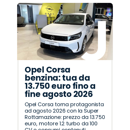
Promo
Promo
Promo
Promo
Promo
Promo
Promo
Promo
Promo
Promo
Promo
Promo
Promo
Promo
Promo
Mazda
Land
Cupra
Opel
Citroën
Abarth
Alfa
Jeep
Fiat
Peugeot
Hyundai
Jaecoo
Lancia
Omoda
Seat
Rover
Romeo
Opel Corsa
benzina: tua da
13.750 euro fino a
fine agosto 2026
Opel Corsa torna protagonista
ad agosto 2026 con la Super
Rottamazione: prezzo da 13.750
euro, motore 1.2 turbo da 100
CV e consumi contenuti.