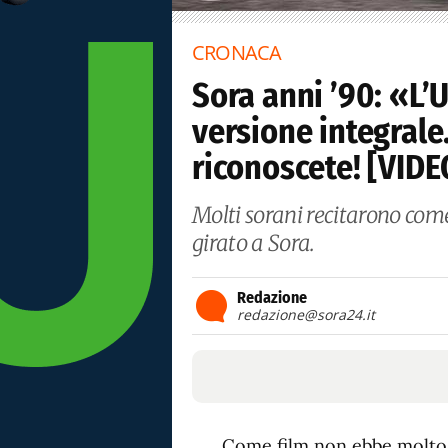
CRONACA
Sora anni ’90: «L’U
versione integrale
riconoscete! [VIDE
Molti sorani recitarono com
girato a Sora.
Redazione
redazione@sora24.it
Come film non ebbe molto 