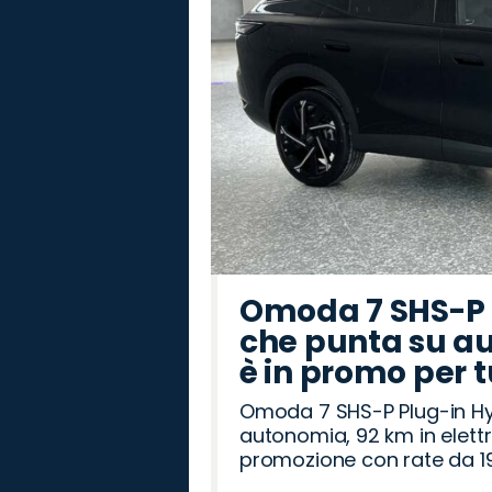
Omoda 7 SHS-P P
che punta su au
è in promo per 
Omoda 7 SHS-P Plug-in Hybr
autonomia, 92 km in elettr
promozione con rate da 19