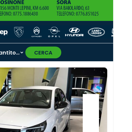
CERCA
›