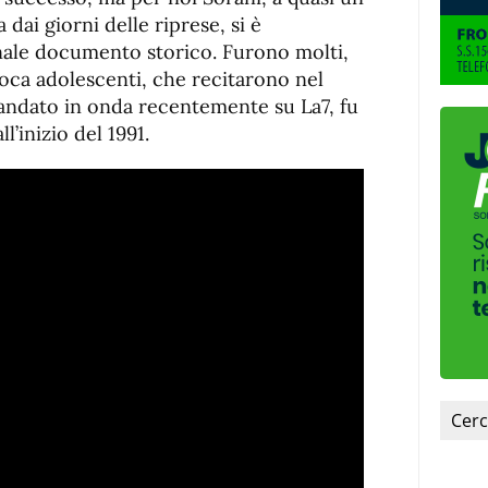
de
fuente
 dai giorni delle riprese, si è
fuente.
nale documento storico. Furono molti,
’epoca adolescenti, che recitarono nel
, andato in onda recentemente su La7, fu
l’inizio del 1991.