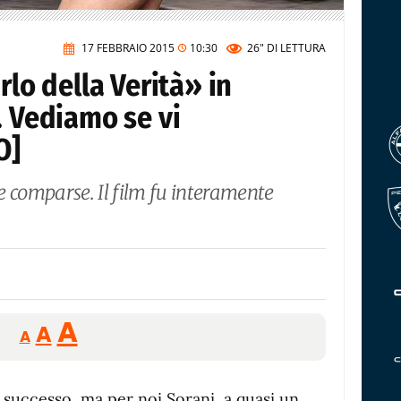
17 FEBBRAIO 2015
10:30
26"
DI LETTURA
rlo della Verità» in
. Vediamo se vi
O]
e comparse. Il film fu interamente
Reducir
Aumentar
Restablecer
A
A
A
tamaño
tamaño
tamaño
de
de
fuente.
successo, ma per noi Sorani, a quasi un